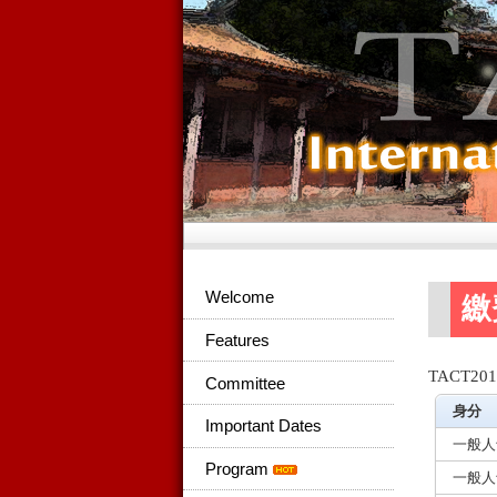
Welcome
繳
Features
TACT
Committee
身分
Important Dates
一般人
Program
一般人