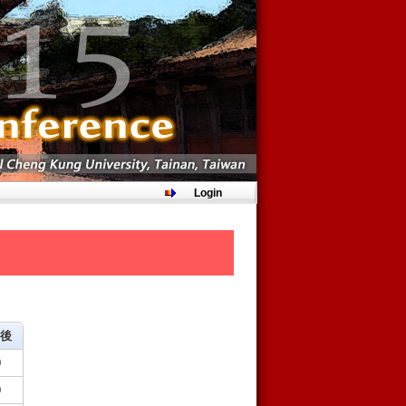
Login
6後
0
0